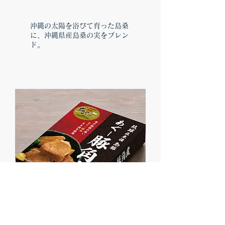
​​沖縄の太陽を浴びて育った島桑
に、沖縄県産島桑の実をブレン
ド。